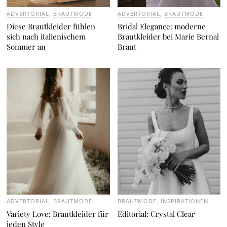
ADVERTORIAL
,
BRAUTMODE
ADVERTORIAL
,
BRAUTMODE
Diese Brautkleider fühlen
Bridal Elegance: moderne
sich nach italienischem
Brautkleider bei Marie Bernal
Sommer an
Braut
ADVERTORIAL
,
BRAUTMODE
BRAUTMODE
,
INSPIRATIONEN
Variety Love: Brautkleider für
Editorial: Crystal Clear
jeden Style