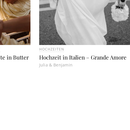
T
HOCHZEITEN
te in Butter
Hochzeit in Italien – Grande Amore
Julia & Benjamin