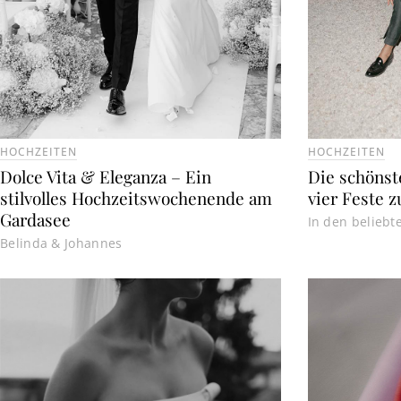
HOCHZEITEN
HOCHZEITEN
Dolce Vita & Eleganza – Ein
Die schönste
stilvolles Hochzeitswochenende am
vier Feste 
Gardasee
In den beliebt
Belinda & Johannes