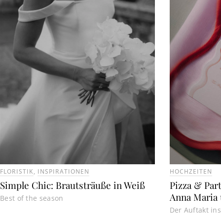
FLORISTIK
,
INSPIRATIONEN
HOCHZEITEN
Simple Chic: Brautsträuße in Weiß
Pizza & Par
Anna Maria 
Best of the season
Der Auftakt i